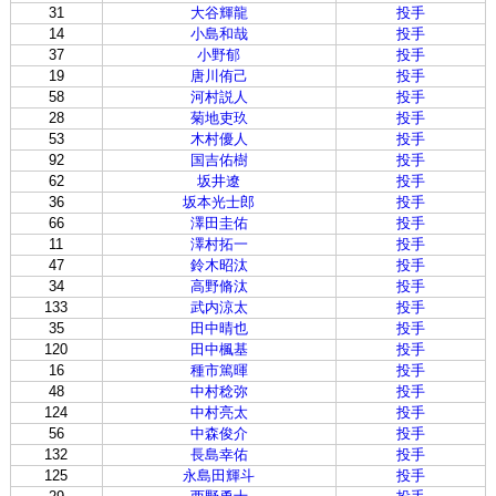
31
大谷輝龍
投手
14
小島和哉
投手
37
小野郁
投手
19
唐川侑己
投手
58
河村説人
投手
28
菊地吏玖
投手
53
木村優人
投手
92
国吉佑樹
投手
62
坂井遼
投手
36
坂本光士郎
投手
66
澤田圭佑
投手
11
澤村拓一
投手
47
鈴木昭汰
投手
34
高野脩汰
投手
133
武内涼太
投手
35
田中晴也
投手
120
田中楓基
投手
16
種市篤暉
投手
48
中村稔弥
投手
124
中村亮太
投手
56
中森俊介
投手
132
長島幸佑
投手
125
永島田輝斗
投手