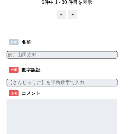
0件中 1 - 30 件目を表示
«
»
名前
任意
数字認証
必須
コメント
必須