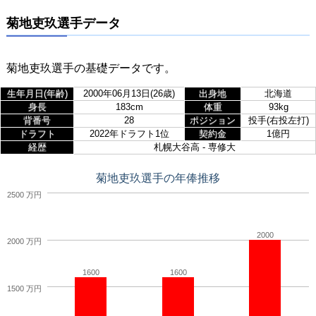
菊地吏玖選手データ
菊地吏玖選手の基礎データです。
生年月日(年齢)
2000年06月13日(26歳)
出身地
北海道
身長
183cm
体重
93kg
背番号
28
ポジション
投手(右投左打)
ドラフト
2022年ドラフト1位
契約金
1億円
経歴
札幌大谷高 - 専修大
菊地吏玖選手の年俸推移
2500 万円
2000
2000 万円
1600
1600
1500 万円