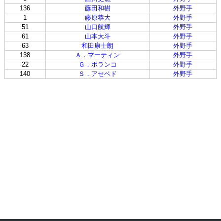
136
藤田和樹
外野手
1
藤原恭大
外野手
51
山口航輝
外野手
61
山本大斗
外野手
63
和田康士朗
外野手
138
Ａ．マーティン
外野手
22
Ｇ．ポランコ
外野手
140
Ｓ．アセベド
外野手