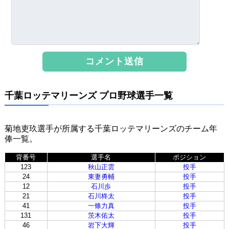
千葉ロッテマリーンズ プロ野球選手一覧
菊地吏玖選手が所属する千葉ロッテマリーンズのチーム年
俸一覧。
背番号
選手名
ポジション
123
秋山正雲
投手
24
東妻勇輔
投手
12
石川歩
投手
21
石川柊太
投手
41
一條力真
投手
131
茨木佑太
投手
46
岩下大輝
投手