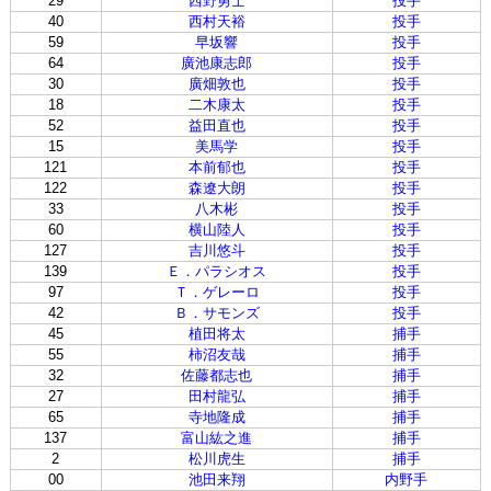
29
西野勇士
投手
40
西村天裕
投手
59
早坂響
投手
64
廣池康志郎
投手
30
廣畑敦也
投手
18
二木康太
投手
52
益田直也
投手
15
美馬学
投手
121
本前郁也
投手
122
森遼大朗
投手
33
八木彬
投手
60
横山陸人
投手
127
吉川悠斗
投手
139
Ｅ．パラシオス
投手
97
Ｔ．ゲレーロ
投手
42
Ｂ．サモンズ
投手
45
植田将太
捕手
55
柿沼友哉
捕手
32
佐藤都志也
捕手
27
田村龍弘
捕手
65
寺地隆成
捕手
137
富山紘之進
捕手
2
松川虎生
捕手
00
池田来翔
内野手