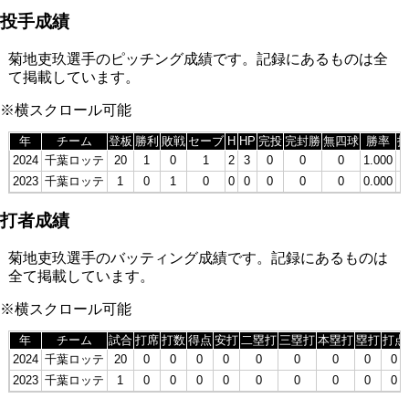
投手成績
菊地吏玖選手のピッチング成績です。記録にあるものは全
て掲載しています。
※横スクロール可能
年
チーム
登板
勝利
敗戦
セーブ
H
HP
完投
完封勝
無四球
勝率
打
2024
千葉ロッテ
20
1
0
1
2
3
0
0
0
1.000
9
2023
千葉ロッテ
1
0
1
0
0
0
0
0
0
0.000
2
打者成績
菊地吏玖選手のバッティング成績です。記録にあるものは
全て掲載しています。
※横スクロール可能
年
チーム
試合
打席
打数
得点
安打
二塁打
三塁打
本塁打
塁打
打点
2024
千葉ロッテ
20
0
0
0
0
0
0
0
0
0
2023
千葉ロッテ
1
0
0
0
0
0
0
0
0
0