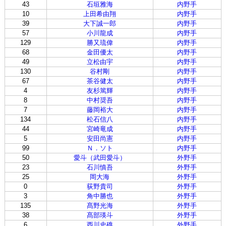
43
石垣雅海
内野手
10
上田希由翔
内野手
39
大下誠一郎
内野手
57
小川龍成
内野手
129
勝又琉偉
内野手
68
金田優太
内野手
49
立松由宇
内野手
130
谷村剛
内野手
67
茶谷健太
内野手
4
友杉篤輝
内野手
8
中村奨吾
内野手
7
藤岡裕大
内野手
134
松石信八
内野手
44
宮崎竜成
内野手
5
安田尚憲
内野手
99
Ｎ．ソト
内野手
50
愛斗（武田愛斗）
外野手
23
石川慎吾
外野手
25
岡大海
外野手
0
荻野貴司
外野手
3
角中勝也
外野手
135
髙野光海
外野手
38
髙部瑛斗
外野手
6
西川史礁
外野手