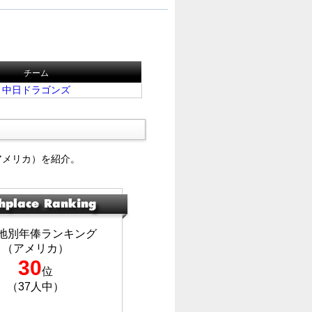
チーム
中日ドラゴンズ
アメリカ）を紹介。
地別年俸ランキング
（アメリカ）
30
位
（37人中）