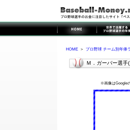
HOME
＞
プロ野球 チーム別年俸
Ｍ．ガーバー選手
※画像はGoog