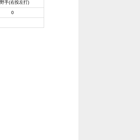
野手(右投左打)
0