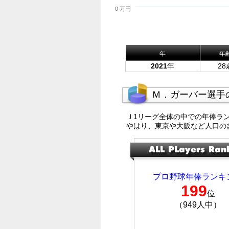
0 万円
年
年
2021
年
28
Ｍ．ガーバー選手
Ｊ1リーグ全体の中での年俸ラ
やはり、東京や大阪など人口の
プロ野球年俸ランキ
199
位
（949人中）