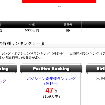
21
齢
年俸
背番号
歳
5000万円
99
の各種ランキングデータ
ンキング・ポジション別ランキング（外野手）・出身県別ランキング（
多い都道府県の出身者が多い。
ポジション別年俸ランキング
出身
ング
（外野手）
47
位
（159人中）