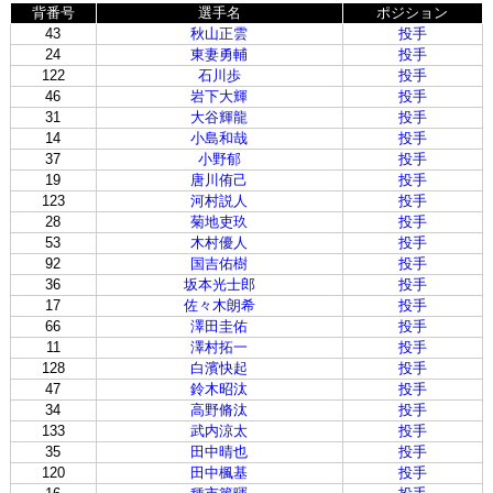
背番号
選手名
ポジション
43
秋山正雲
投手
24
東妻勇輔
投手
122
石川歩
投手
46
岩下大輝
投手
31
大谷輝龍
投手
14
小島和哉
投手
37
小野郁
投手
19
唐川侑己
投手
123
河村説人
投手
28
菊地吏玖
投手
53
木村優人
投手
92
国吉佑樹
投手
36
坂本光士郎
投手
17
佐々木朗希
投手
66
澤田圭佑
投手
11
澤村拓一
投手
128
白濱快起
投手
47
鈴木昭汰
投手
34
高野脩汰
投手
133
武内涼太
投手
35
田中晴也
投手
120
田中楓基
投手