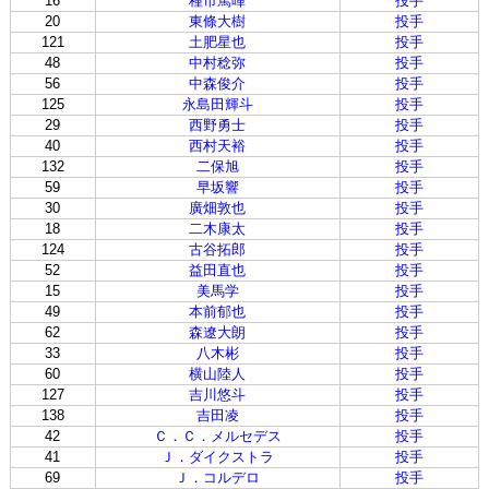
16
種市篤暉
投手
20
東條大樹
投手
121
土肥星也
投手
48
中村稔弥
投手
56
中森俊介
投手
125
永島田輝斗
投手
29
西野勇士
投手
40
西村天裕
投手
132
二保旭
投手
59
早坂響
投手
30
廣畑敦也
投手
18
二木康太
投手
124
古谷拓郎
投手
52
益田直也
投手
15
美馬学
投手
49
本前郁也
投手
62
森遼大朗
投手
33
八木彬
投手
60
横山陸人
投手
127
吉川悠斗
投手
138
吉田凌
投手
42
Ｃ．Ｃ．メルセデス
投手
41
Ｊ．ダイクストラ
投手
69
Ｊ．コルデロ
投手