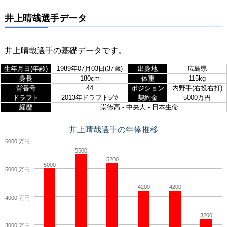
井上晴哉選手データ
井上晴哉選手の基礎データです。
生年月日(年齢)
1989年07月03日(37歳)
出身地
広島県
身長
180cm
体重
115kg
背番号
44
ポジション
内野手(右投右打)
ドラフト
2013年ドラフト5位
契約金
5000万円
経歴
崇徳高 - 中央大 - 日本生命
井上晴哉選手の年俸推移
6000 万円
5500
5200
5000
5000 万円
4200
4200
4000 万円
3200
3000 万円