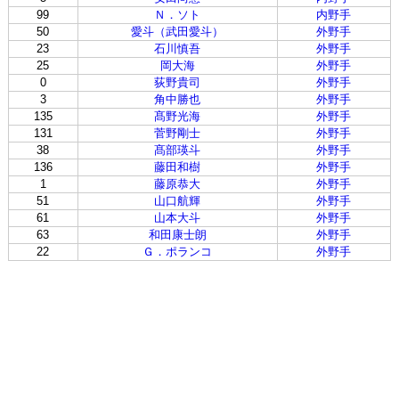
99
Ｎ．ソト
内野手
50
愛斗（武田愛斗）
外野手
23
石川慎吾
外野手
25
岡大海
外野手
0
荻野貴司
外野手
3
角中勝也
外野手
135
髙野光海
外野手
131
菅野剛士
外野手
38
髙部瑛斗
外野手
136
藤田和樹
外野手
1
藤原恭大
外野手
51
山口航輝
外野手
61
山本大斗
外野手
63
和田康士朗
外野手
22
Ｇ．ポランコ
外野手