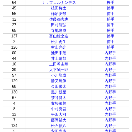
64
Ｊ．フェルナンデス
投手
45
植田将太
捕手
55
柿沼友哉
捕手
32
佐藤都志也
捕手
27
田村龍弘
捕手
65
寺地隆成
捕手
137
富山紘之進
捕手
2
松川虎生
捕手
126
村山亮介
捕手
00
池田来翔
内野手
44
井上晴哉
内野手
10
上田希由翔
内野手
39
大下誠一郎
内野手
57
小川龍成
内野手
129
勝又琉偉
内野手
68
金田優太
内野手
130
黒川凱星
内野手
67
茶谷健太
内野手
4
友杉篤輝
内野手
8
中村奨吾
内野手
13
平沢大河
内野手
7
藤岡裕大
内野手
134
松石信八
内野手
5
安田尚憲
内野手