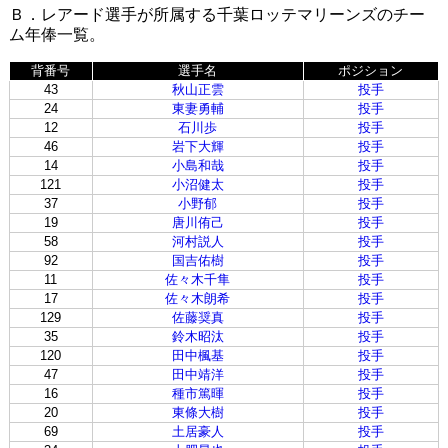
Ｂ．レアード選手が所属する千葉ロッテマリーンズのチー
ム年俸一覧。
背番号
選手名
ポジション
43
秋山正雲
投手
24
東妻勇輔
投手
12
石川歩
投手
46
岩下大輝
投手
14
小島和哉
投手
121
小沼健太
投手
37
小野郁
投手
19
唐川侑己
投手
58
河村説人
投手
92
国吉佑樹
投手
11
佐々木千隼
投手
17
佐々木朗希
投手
129
佐藤奨真
投手
35
鈴木昭汰
投手
120
田中楓基
投手
47
田中靖洋
投手
16
種市篤暉
投手
20
東條大樹
投手
69
土居豪人
投手