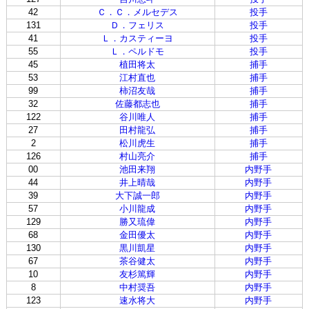
42
Ｃ．Ｃ．メルセデス
投手
131
Ｄ．フェリス
投手
41
Ｌ．カスティーヨ
投手
55
Ｌ．ペルドモ
投手
45
植田将太
捕手
53
江村直也
捕手
99
柿沼友哉
捕手
32
佐藤都志也
捕手
122
谷川唯人
捕手
27
田村龍弘
捕手
2
松川虎生
捕手
126
村山亮介
捕手
00
池田来翔
内野手
44
井上晴哉
内野手
39
大下誠一郎
内野手
57
小川龍成
内野手
129
勝又琉偉
内野手
68
金田優太
内野手
130
黒川凱星
内野手
67
茶谷健太
内野手
10
友杉篤輝
内野手
8
中村奨吾
内野手
123
速水将大
内野手