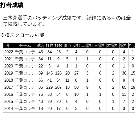
打者成績
三木亮選手のバッティング成績です。記録にあるものは全
て掲載しています。
※横スクロール可能
年
チーム
試合
打席
打数
得点
安打
二塁打
三塁打
本塁打
塁打
打点
2022
千葉ロッテ
46
34
25
2
4
0
0
0
4
1
2021
千葉ロッテ
84
11
9
5
1
1
0
0
2
2
2020
千葉ロッテ
22
5
4
1
1
0
0
0
1
0
2019
千葉ロッテ
89
145
126
20
27
3
0
2
36
15
2018
千葉ロッテ
66
41
34
11
8
1
0
0
9
4
2017
千葉ロッテ
85
229
207
18
50
9
0
2
65
19
2016
千葉ロッテ
75
58
54
8
10
1
1
0
13
2
2015
千葉ロッテ
40
29
29
6
4
0
0
1
7
2
2014
千葉ロッテ
18
20
17
0
3
0
0
0
3
0