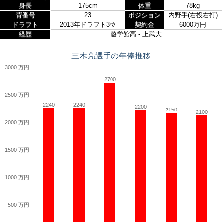
身長
175cm
体重
78kg
背番号
23
ポジション
内野手(右投右打)
ドラフト
2013年ドラフト3位
契約金
6000万円
経歴
遊学館高 - 上武大
三木亮選手の年俸推移
3000 万円
2700
2500 万円
2240
2240
2200
2150
2100
2000 万円
1500 万円
1000 万円
500 万円