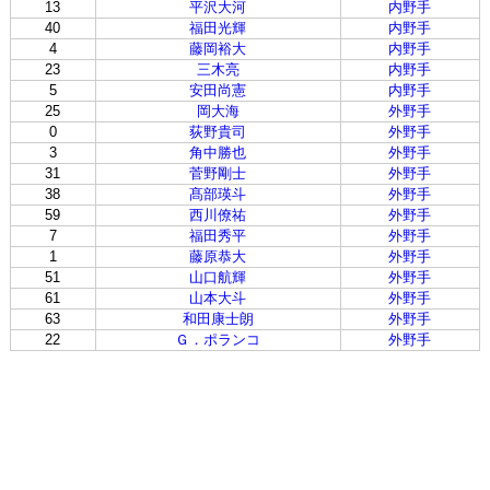
13
平沢大河
内野手
40
福田光輝
内野手
4
藤岡裕大
内野手
23
三木亮
内野手
5
安田尚憲
内野手
25
岡大海
外野手
0
荻野貴司
外野手
3
角中勝也
外野手
31
菅野剛士
外野手
38
髙部瑛斗
外野手
59
西川僚祐
外野手
7
福田秀平
外野手
1
藤原恭大
外野手
51
山口航輝
外野手
61
山本大斗
外野手
63
和田康士朗
外野手
22
Ｇ．ポランコ
外野手