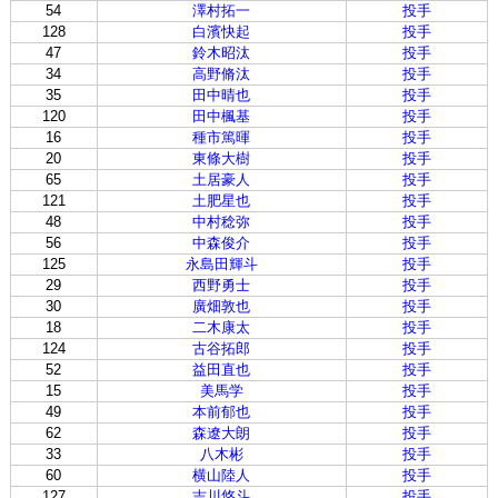
54
澤村拓一
投手
128
白濱快起
投手
47
鈴木昭汰
投手
34
高野脩汰
投手
35
田中晴也
投手
120
田中楓基
投手
16
種市篤暉
投手
20
東條大樹
投手
65
土居豪人
投手
121
土肥星也
投手
48
中村稔弥
投手
56
中森俊介
投手
125
永島田輝斗
投手
29
西野勇士
投手
30
廣畑敦也
投手
18
二木康太
投手
124
古谷拓郎
投手
52
益田直也
投手
15
美馬学
投手
49
本前郁也
投手
62
森遼大朗
投手
33
八木彬
投手
60
横山陸人
投手
127
吉川悠斗
投手