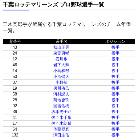
千葉ロッテマリーンズ プロ野球選手一覧
三木亮選手が所属する千葉ロッテマリーンズのチーム年俸
一覧。
背番号
選手名
ポジション
43
秋山正雲
投手
24
東妻勇輔
投手
12
石川歩
投手
46
岩下大輝
投手
14
小島和哉
投手
50
小沼健太
投手
37
小野郁
投手
19
唐川侑己
投手
58
河村説人
投手
28
菊地吏玖
投手
92
国吉佑樹
投手
36
坂本光士郎
投手
11
佐々木千隼
投手
17
佐々木朗希
投手
64
佐藤奨真
投手
132
澤田圭佑
投手