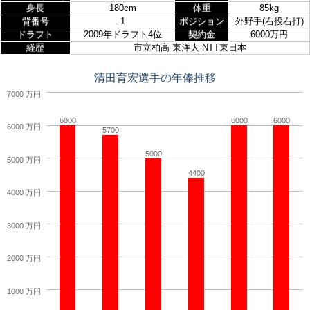
身長
180cm
体重
85kg
背番号
1
ポジション
外野手(右投右打)
ドラフト
2009年ドラフト4位
契約金
6000万円
経歴
市立柏高-東洋大-NTT東日本
清田育宏選手の年俸推移
7000 万円
6000
6000
6000
6000 万円
5700
5000
5000 万円
4400
4000 万円
3000 万円
2000 万円
1000 万円