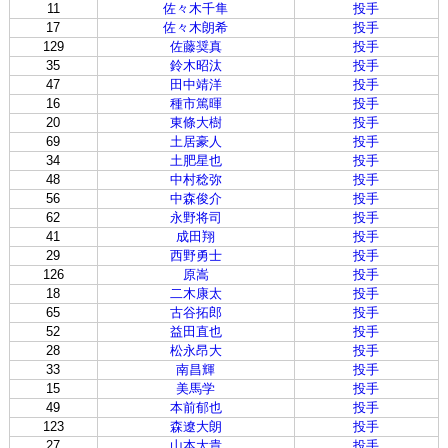
11
佐々木千隼
投手
17
佐々木朗希
投手
129
佐藤奨真
投手
35
鈴木昭汰
投手
47
田中靖洋
投手
16
種市篤暉
投手
20
東條大樹
投手
69
土居豪人
投手
34
土肥星也
投手
48
中村稔弥
投手
56
中森俊介
投手
62
永野将司
投手
41
成田翔
投手
29
西野勇士
投手
126
原嵩
投手
18
二木康太
投手
65
古谷拓郎
投手
52
益田直也
投手
28
松永昂大
投手
33
南昌輝
投手
15
美馬学
投手
49
本前郁也
投手
123
森遼大朗
投手
27
山本大貴
投手