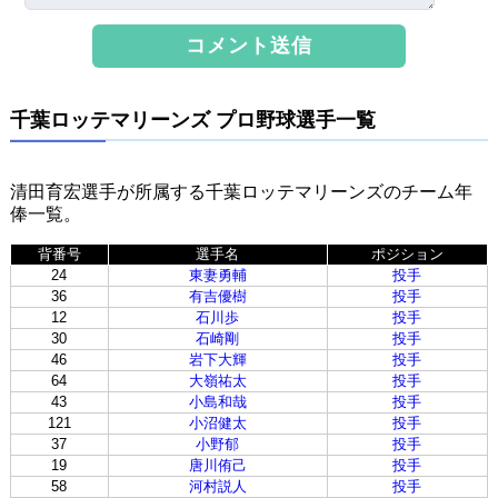
千葉ロッテマリーンズ プロ野球選手一覧
清田育宏選手が所属する千葉ロッテマリーンズのチーム年
俸一覧。
背番号
選手名
ポジション
24
東妻勇輔
投手
36
有吉優樹
投手
12
石川歩
投手
30
石崎剛
投手
46
岩下大輝
投手
64
大嶺祐太
投手
43
小島和哉
投手
121
小沼健太
投手
37
小野郁
投手
19
唐川侑己
投手
58
河村説人
投手