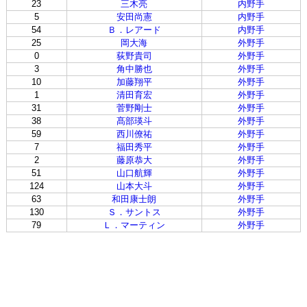
23
三木亮
内野手
5
安田尚憲
内野手
54
Ｂ．レアード
内野手
25
岡大海
外野手
0
荻野貴司
外野手
3
角中勝也
外野手
10
加藤翔平
外野手
1
清田育宏
外野手
31
菅野剛士
外野手
38
髙部瑛斗
外野手
59
西川僚祐
外野手
7
福田秀平
外野手
2
藤原恭大
外野手
51
山口航輝
外野手
124
山本大斗
外野手
63
和田康士朗
外野手
130
Ｓ．サントス
外野手
79
Ｌ．マーティン
外野手