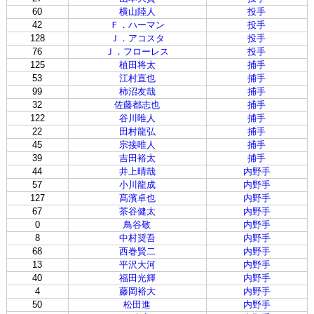
60
横山陸人
投手
42
Ｆ．ハーマン
投手
128
Ｊ．アコスタ
投手
76
Ｊ．フローレス
投手
125
植田将太
捕手
53
江村直也
捕手
99
柿沼友哉
捕手
32
佐藤都志也
捕手
122
谷川唯人
捕手
22
田村龍弘
捕手
45
宗接唯人
捕手
39
吉田裕太
捕手
44
井上晴哉
内野手
57
小川龍成
内野手
127
髙濱卓也
内野手
67
茶谷健太
内野手
0
鳥谷敬
内野手
8
中村奨吾
内野手
68
西巻賢二
内野手
13
平沢大河
内野手
40
福田光輝
内野手
4
藤岡裕大
内野手
50
松田進
内野手